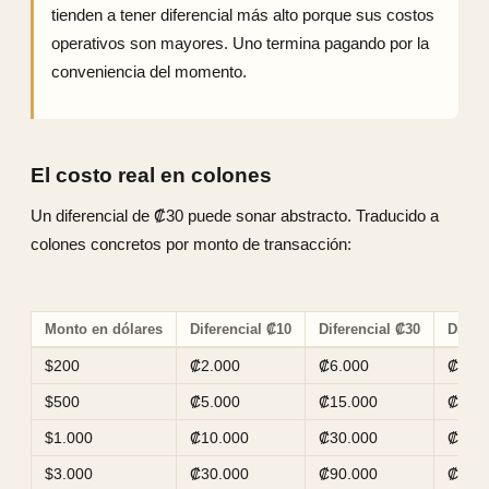
tienden a tener diferencial más alto porque sus costos
operativos son mayores. Uno termina pagando por la
conveniencia del momento.
El costo real en colones
Un diferencial de ₡30 puede sonar abstracto. Traducido a
colones concretos por monto de transacción:
Monto en dólares
Diferencial ₡10
Diferencial ₡30
Difere
$200
₡2.000
₡6.000
₡10.
$500
₡5.000
₡15.000
₡25.
$1.000
₡10.000
₡30.000
₡50.
$3.000
₡30.000
₡90.000
₡150