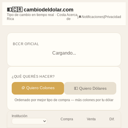
💵🇨🇷 cambiodeldolar.com
Tipo de cambio en tiempo real · Costa
Acerca
|
🔔
Notificaciones
|
Privacidad
Rica
de
BCCR OFICIAL
Cargando...
¿QUÉ QUERÉS HACER?
🪙 Quiero Colones
💵 Quiero Dólares
Ordenado por mejor tipo de compra — más colones por tu dólar
Institución
Compra
Venta
Dif.