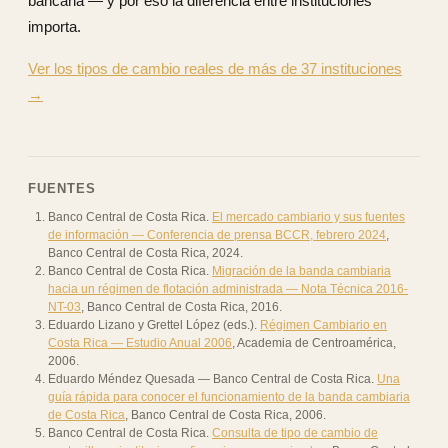
bancaria — y por eso la diferencia entre instituciones
importa.
Ver los tipos de cambio reales de más de 37 instituciones
→
FUENTES
Banco Central de Costa Rica
.
El mercado cambiario y sus fuentes
de información — Conferencia de prensa BCCR, febrero 2024
,
Banco Central de Costa Rica
,
2024
.
Banco Central de Costa Rica
.
Migración de la banda cambiaria
hacia un régimen de flotación administrada — Nota Técnica 2016-
NT-03
,
Banco Central de Costa Rica
,
2016
.
Eduardo Lizano y Grettel López (eds.)
.
Régimen Cambiario en
Costa Rica — Estudio Anual 2006
,
Academia de Centroamérica
,
2006
.
Eduardo Méndez Quesada — Banco Central de Costa Rica
.
Una
guía rápida para conocer el funcionamiento de la banda cambiaria
de Costa Rica
,
Banco Central de Costa Rica
,
2006
.
Banco Central de Costa Rica
.
Consulta de tipo de cambio de